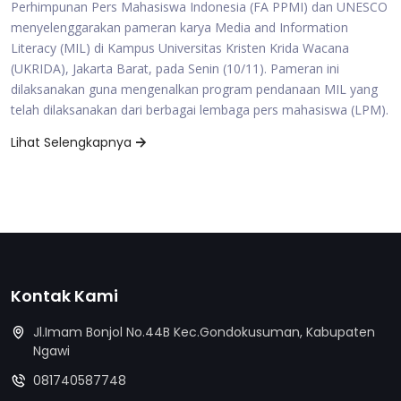
Perhimpunan Pers Mahasiswa Indonesia (FA PPMI) dan UNESCO
menyelenggarakan pameran karya Media and Information
Literacy (MIL) di Kampus Universitas Kristen Krida Wacana
(UKRIDA), Jakarta Barat, pada Senin (10/11). Pameran ini
dilaksanakan guna mengenalkan program pendanaan MIL yang
telah dilaksanakan dari berbagai lembaga pers mahasiswa (LPM).
Lihat Selengkapnya
Kontak Kami
Jl.Imam Bonjol No.44B Kec.Gondokusuman, Kabupaten
Ngawi
081740587748