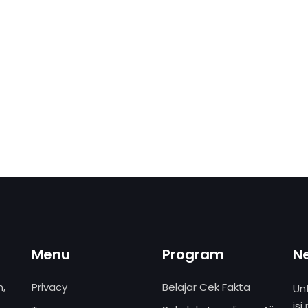
Menu
Program
N
,
Privacy
Belajar Cek Fakta
Un
isi