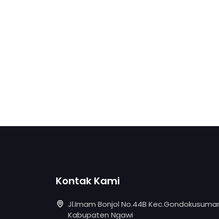
Kontak Kami
Jl.Imam Bonjol No.44B Kec.Gondokusuman
Kabupaten Ngawi