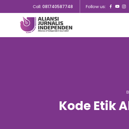
Follow us:
Call:
081740587748
B
Kode Etik A