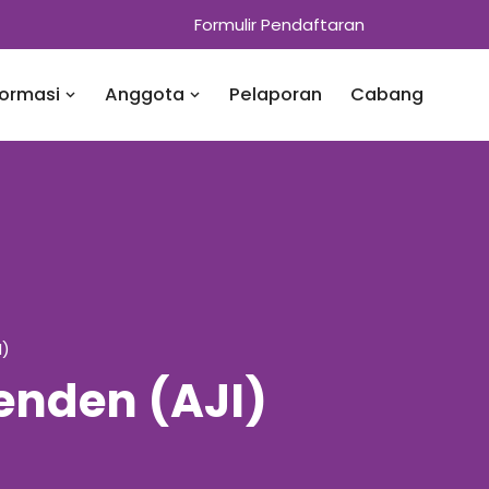
Formulir Pendaftaran
formasi
Anggota
Pelaporan
Cabang
I)
penden (AJI)